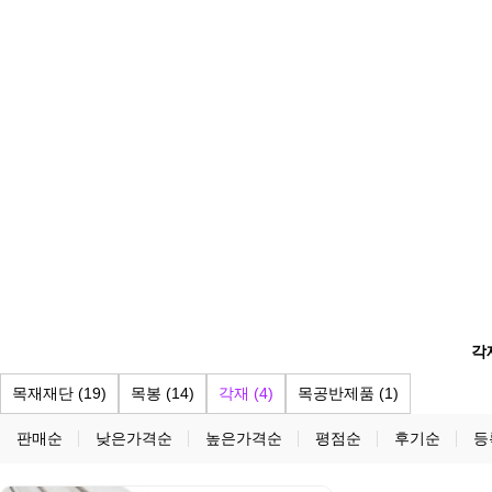
각
목재재단 (19)
목봉 (14)
각재 (4)
목공반제품 (1)
판매순
낮은가격순
높은가격순
평점순
후기순
등