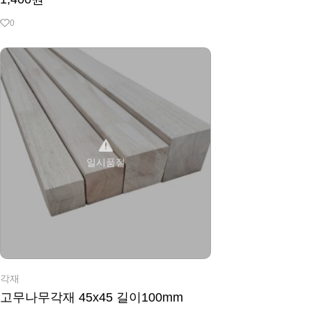
0
일시품절
각재
고무나무각재 45x45 길이100mm