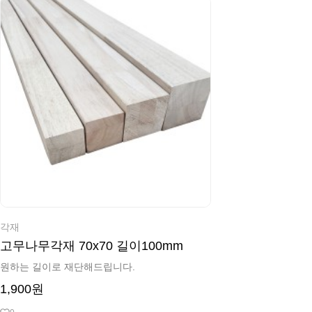
각재
고무나무각재 70x70 길이100mm
원하는 길이로 재단해드립니다.
1,900원