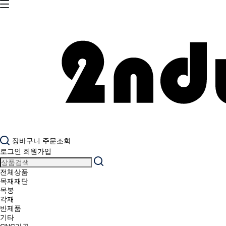
장바구니
주문조회
로그인
회원가입
전체상품
목재재단
목봉
각재
반제품
기타