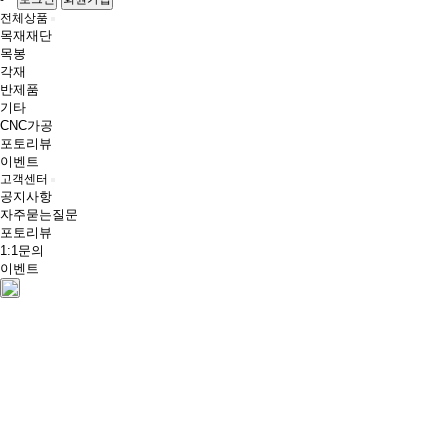
전체상품
목재재단
목봉
각재
반제품
기타
CNC가공
포토리뷰
이벤트
고객센터
공지사항
자주묻는질문
포토리뷰
1:1문의
이벤트