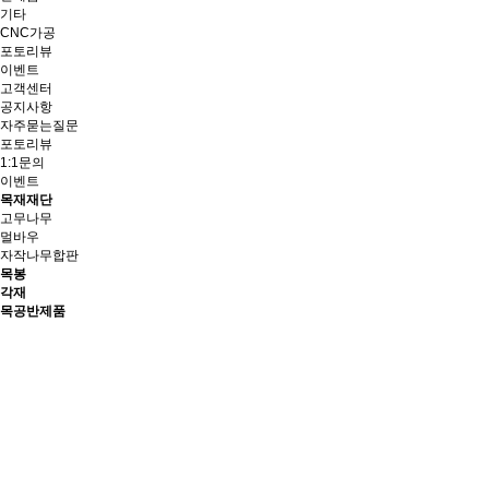
기타
CNC가공
포토리뷰
이벤트
고객센터
공지사항
자주묻는질문
포토리뷰
1:1문의
이벤트
목재재단
고무나무
멀바우
자작나무합판
목봉
각재
목공반제품