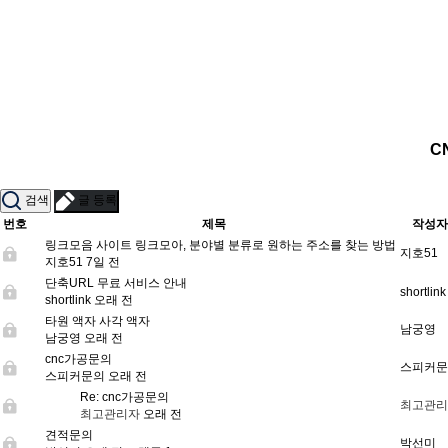
C
검색
글 등록
번호
제목
작성자
링크모음 사이트 링크모아, 분야별 분류로 원하는 주소를 찾는 방법
지호51
지호51
7일 전
단축URL 무료 서비스 안내
shortlink
shortlink
오래 전
타원 액자 사각 액자
남궁영
남궁영
오래 전
cnc가공문의
스피커문
스피커문의
오래 전
Re: cnc가공문의
최고관리
최고관리자
오래 전
견적문의
박선미